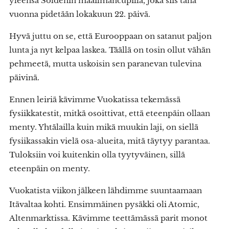
yleensä Söldenin maailmancupilla, joka siis tänä
vuonna pidetään lokakuun 22. päivä.
Hyvä juttu on se, että Eurooppaan on satanut paljon
lunta ja nyt kelpaa laskea. Täällä on tosin ollut vähän
pehmeetä, mutta uskoisin sen paranevan tulevina
päivinä.
Ennen leiriä kävimme Vuokatissa tekemässä
fysiikkatestit, mitkä osoittivat, että eteenpäin ollaan
menty. Yhtälailla kuin mikä muukin laji, on siellä
fysiikassakin vielä osa-alueita, mitä täytyy parantaa.
Tuloksiin voi kuitenkin olla tyytyväinen, sillä
eteenpäin on menty.
Vuokatista viikon jälkeen lähdimme suuntaamaan
Itävaltaa kohti. Ensimmäinen pysäkki oli Atomic,
Altenmarktissa. Kävimme teettämässä parit monot